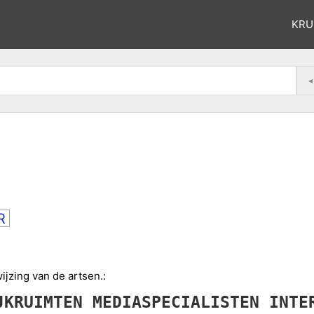
KRU
◂
R
jzing van de artsen.:
JKRUIMTEN
MEDIASPECIALISTEN
INTE