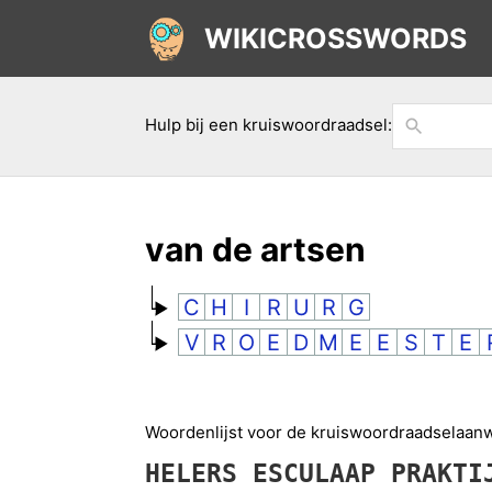
WIKICROSSWORDS
Hulp bij een kruiswoordraadsel:
van de artsen
C
H
I
R
U
R
G
V
R
O
E
D
M
E
E
S
T
E
Woordenlijst voor de kruiswoordraadselaanwi
HELERS
ESCULAAP
PRAKTI