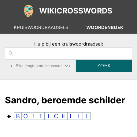
WIKICROSSWORDS
KRUISWOORDRAADSELS
WOORDENBOEK
Hulp bij een kruiswoordraadsel:
◂
▸
Sandro, beroemde schilder
B
O
T
T
I
C
E
L
L
I