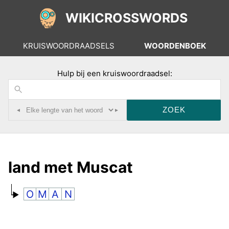
WIKICROSSWORDS
KRUISWOORDRAADSELS
WOORDENBOEK
Hulp bij een kruiswoordraadsel:
◂
▸
land met Muscat
O
M
A
N