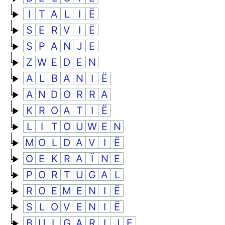
I
T
A
L
I
Ë
S
E
R
V
I
Ë
S
P
A
N
J
E
Z
W
E
D
E
N
A
L
B
A
N
I
Ë
A
N
D
O
R
R
A
K
R
O
A
T
I
Ë
L
I
T
O
U
W
E
N
M
O
L
D
A
V
I
Ë
O
E
K
R
A
Ï
N
E
P
O
R
T
U
G
A
L
R
O
E
M
E
N
I
Ë
S
L
O
V
E
N
I
Ë
B
U
L
G
A
R
I
J
E