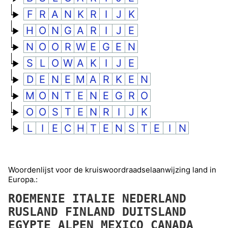
F
R
A
N
K
R
I
J
K
H
O
N
G
A
R
I
J
E
N
O
O
R
W
E
G
E
N
S
L
O
W
A
K
I
J
E
D
E
N
E
M
A
R
K
E
N
M
O
N
T
E
N
E
G
R
O
O
O
S
T
E
N
R
I
J
K
L
I
E
C
H
T
E
N
S
T
E
I
N
Woordenlijst voor de kruiswoordraadselaanwijzing land in
Europa.:
ROEMENIE
ITALIE
NEDERLAND
RUSLAND
FINLAND
DUITSLAND
EGYPTE
ALPEN
MEXICO
CANADA