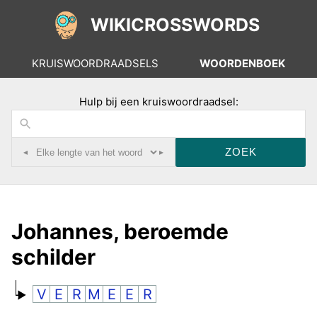
WIKICROSSWORDS
KRUISWOORDRAADSELS
WOORDENBOEK
Hulp bij een kruiswoordraadsel:
◂
▸
Johannes, beroemde
schilder
V
E
R
M
E
E
R