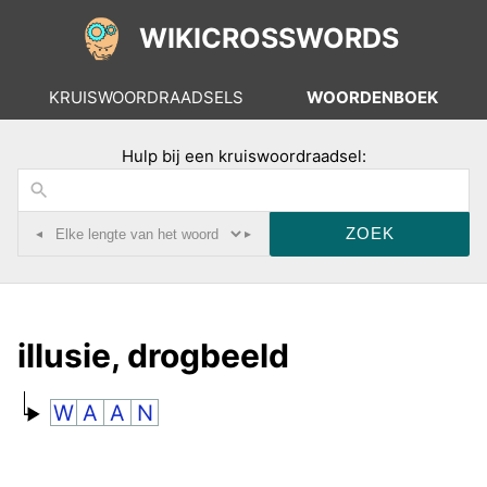
WIKICROSSWORDS
KRUISWOORDRAADSELS
WOORDENBOEK
Hulp bij een kruiswoordraadsel:
◂
▸
illusie, drogbeeld
W
A
A
N