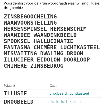
Woordenlijst voor de kruiswoordraadselaanwijzing illusie,
drogbeeld.:
ZINSBEGOOCHELING
WAANVOORSTELLING
HERSENSPINSEL
HERSENSCHIM
WAANIDEE
WAANDENKBEELD
SPOOKSEL
HALLUCINATIE
FANTASMA
CHIMÈRE
LUCHTKASTEEL
MISVATTING
DWALING
DROOM
ILLUCIFER
EIDOLON
DOORLOOP
CHIMERE
ZINSBEDROG
Woord
Clue
ILLUSIE
drogbeeld, luchtkasteel
DROGBEELD
illusie, luchtkasteel