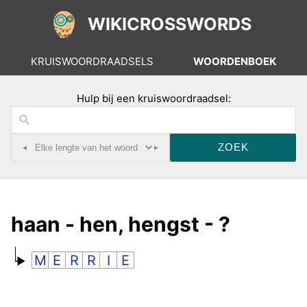
WIKICROSSWORDS
KRUISWOORDRAADSELS
WOORDENBOEK
Hulp bij een kruiswoordraadsel:
◂
▸
haan - hen, hengst - ?
M
E
R
R
I
E