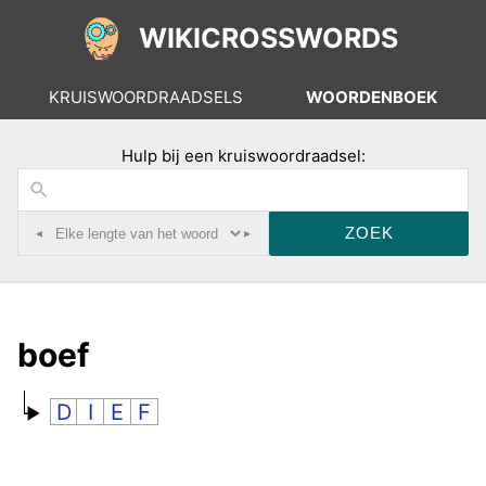
WIKICROSSWORDS
KRUISWOORDRAADSELS
WOORDENBOEK
Hulp bij een kruiswoordraadsel:
◂
▸
boef
D
I
E
F