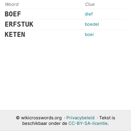
Woord
Clue
BOEF
dief
ERFSTUK
boedel
KETEN
boei
©
wikicrosswords.org
·
Privacybeleid
· Tekst is
beschikbaar onder de
CC-BY-SA-licentie
.