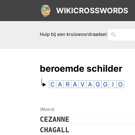
WIKICROSSWORDS
Hulp bij een kruiswoordraadsel:
beroemde schilder
C
A
R
A
V
A
G
G
I
O
Woord
CEZANNE
CHAGALL