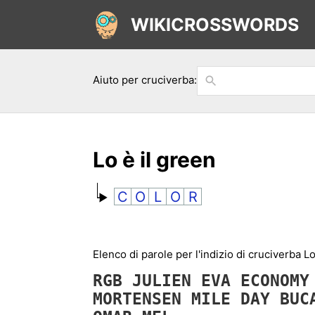
WIKICROSSWORDS
Aiuto per cruciverba:
Lo è il green
C
O
L
O
R
Elenco di parole per l'indizio di cruciverba Lo
RGB
JULIEN
EVA
ECONOM
MORTENSEN
MILE
DAY
BU