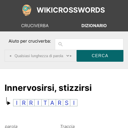
WIKICROSSWORDS
CRUCIVERBA
DIZIONARIO
Aiuto per cruciverba:
◂
▸
Innervosirsi, stizzirsi
I
R
R
I
T
A
R
S
I
parola
Traccia