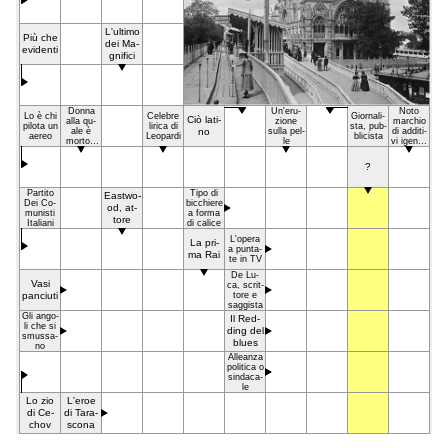
L'ul­ti­mo
Più che
dei Ma­
evi­den­ti
gni­fi­ci
Don­na
Un'eru­
No­to
Lo è chi
Ce­le­bre
Gior­na­li­
Ciò la­ti­
al­la qu­
zio­ne
mar­chio
pi­lo­ta un
li­ri­ca di
sta, pub­
ale è
no
sul­la pel­
di ad­di­ti­
aereo
Le­opar­di
bli­ci­sta
mor­to il
le
vi ige­niz­
ma­ri­to
zan­ti
?
Par­ti­to
Ti­po di
Ea­stwo­
Dei Co­
bic­chie­re
od, at­
mu­ni­sti
a for­ma
to­re
Ita­lia­ni
di ca­li­ce
L'ope­ra
La pri­
a pun­ta­
ma Rai
te in TV
De Lu­
Va­si
ca, scrit­
pan­ciu­ti
to­re e
sag­gi­sta
Gli an­go­
Il Red­
li che si
ding del
smus­sa­
blu­es
no
Al­le­an­za
po­li­ti­ca o
sin­da­ca­
le
Lo zio
L'eroe
di Ce­
di Ta­ra­
chov
sco­na