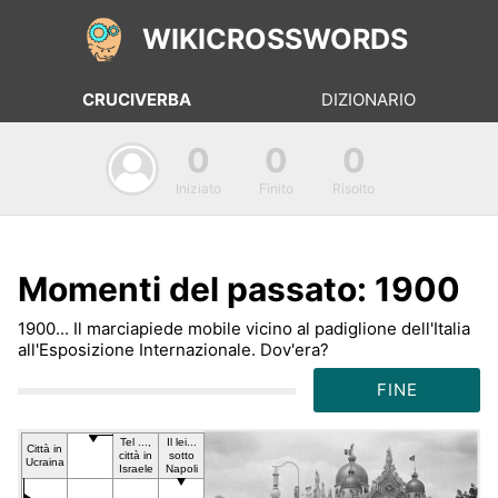
WIKICROSSWORDS
CRUCIVERBA
DIZIONARIO
0
0
0
Iniziato
Finito
Risolto
Momenti del passato: 1900
1900... Il marciapiede mobile vicino al padiglione dell'Italia
all'Esposizione Internazionale. Dov'era?
FINE
Tel ...,
Il lei...
Città in
città in
sot­to
Ucra­ina
Isra­ele
Na­po­li