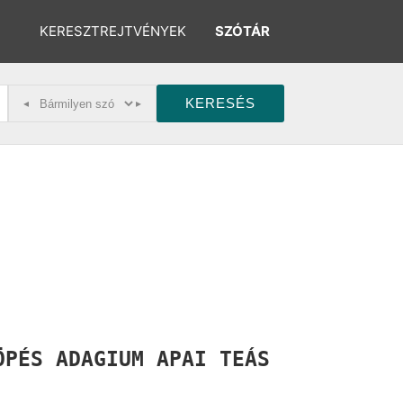
KERESZTREJTVÉNYEK
SZÓTÁR
◂
▸
KÖPÉS
ADAGIUM
APAI
TEÁS