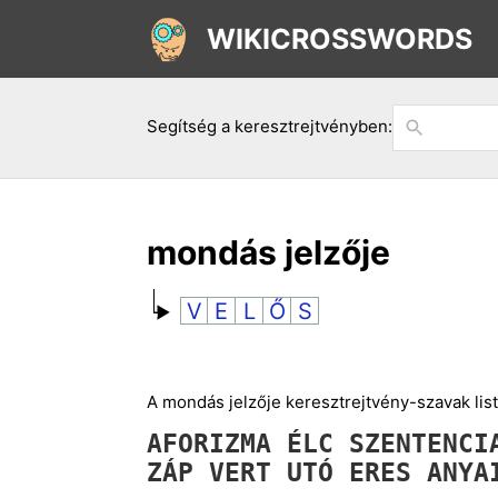
WIKICROSSWORDS
Segítség a keresztrejtvényben:
mondás jelzője
V
E
L
Ő
S
A mondás jelzője keresztrejtvény-szavak listá
AFORIZMA
ÉLC
SZENTENC
ZÁP
VERT
UTÓ
ERES
ANY