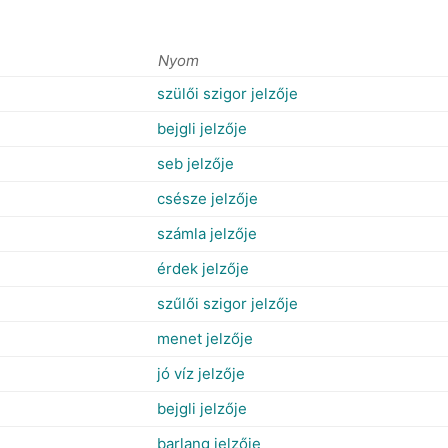
Nyom
szülői szigor jelzője
bejgli jelzője
seb jelzője
csésze jelzője
számla jelzője
érdek jelzője
szűlői szigor jelzője
menet jelzője
jó víz jelzője
bejgli jelzője
barlang jelzője