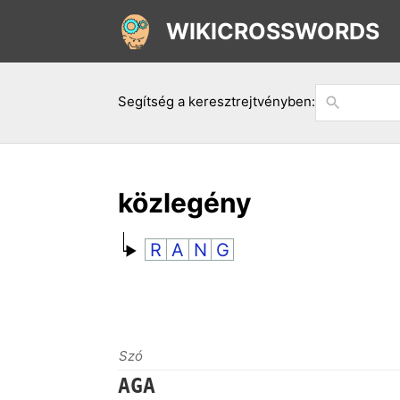
WIKICROSSWORDS
Segítség a keresztrejtvényben:
közlegény
R
A
N
G
Szó
AGA