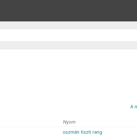
A m
Nyom
oszmán tiszti rang