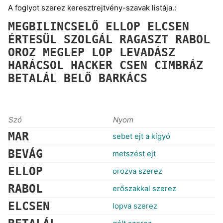
A foglyot szerez keresztrejtvény-szavak listája.:
MEGBILINCSELŐ
ELLOP
ELCSEN
ÉRTESÜL
SZOLGÁL
RAGASZT
RABOL
OROZ
MEGLEP
LOP
LEVADÁSZ
HARÁCSOL
HACKER
CSEN
CIMBRÁZ
BETALÁL
BELŐ
BARKÁCS
Szó
Nyom
MAR
sebet ejt a kígyó
BEVÁG
metszést ejt
ELLOP
orozva szerez
RABOL
erőszakkal szerez
ELCSEN
lopva szerez