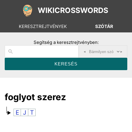
WIKICROSSWORDS
KERESZTREJTVÉNYEK
SZÓTÁR
Segítség a keresztrejtvényben:
◂
▸
foglyot szerez
E
J
T