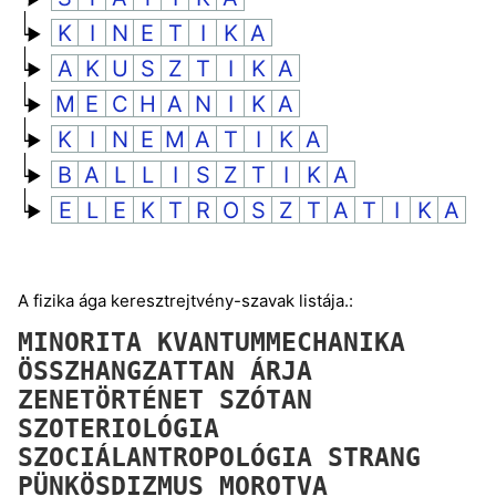
K
I
N
E
T
I
K
A
A
K
U
S
Z
T
I
K
A
M
E
C
H
A
N
I
K
A
K
I
N
E
M
A
T
I
K
A
B
A
L
L
I
S
Z
T
I
K
A
E
L
E
K
T
R
O
S
Z
T
A
T
I
K
A
A fizika ága keresztrejtvény-szavak listája.:
MINORITA
KVANTUMMECHANIKA
ÖSSZHANGZATTAN
ÁRJA
ZENETÖRTÉNET
SZÓTAN
SZOTERIOLÓGIA
SZOCIÁLANTROPOLÓGIA
STRANG
PÜNKÖSDIZMUS
MOROTVA