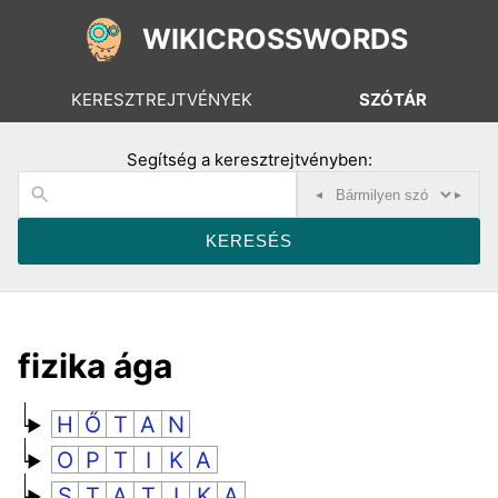
WIKICROSSWORDS
KERESZTREJTVÉNYEK
SZÓTÁR
Segítség a keresztrejtvényben:
◂
▸
fizika ága
H
Ő
T
A
N
O
P
T
I
K
A
S
T
A
T
I
K
A