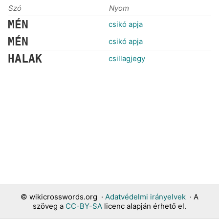
Szó
Nyom
MÉN
csikó apja
MÉN
csikó apja
HALAK
csillagjegy
©
wikicrosswords.org
·
Adatvédelmi irányelvek
· A
szöveg a
CC-BY-SA
licenc alapján érhető el.