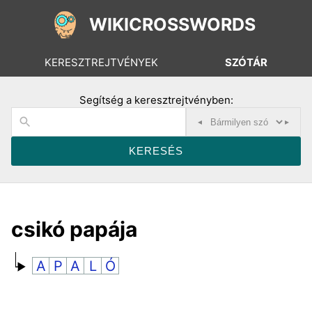
WIKICROSSWORDS
KERESZTREJTVÉNYEK
SZÓTÁR
Segítség a keresztrejtvényben:
◂
▸
csikó papája
A
P
A
L
Ó