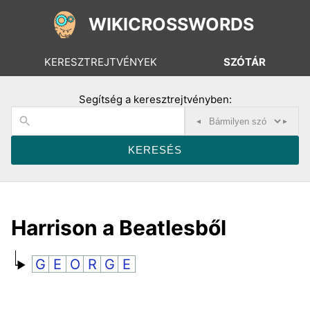
WIKICROSSWORDS
KERESZTREJTVÉNYEK
SZÓTÁR
Segítség a keresztrejtvényben:
◂
▸
Harrison a Beatlesből
G
E
O
R
G
E