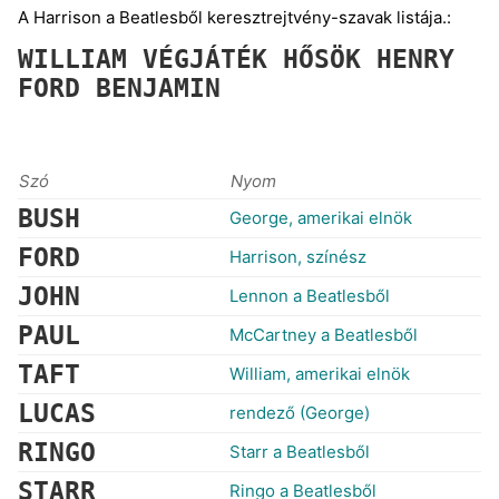
A Harrison a Beatlesből keresztrejtvény-szavak listája.:
WILLIAM
VÉGJÁTÉK
HŐSÖK
HENRY
FORD
BENJAMIN
Szó
Nyom
BUSH
George, amerikai elnök
FORD
Harrison, színész
JOHN
Lennon a Beatlesből
PAUL
McCartney a Beatlesből
TAFT
William, amerikai elnök
LUCAS
rendező (George)
RINGO
Starr a Beatlesből
STARR
Ringo a Beatlesből