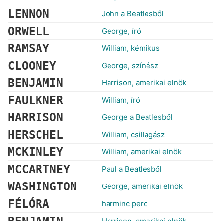
LENNON
John a Beatlesből
ORWELL
George, író
RAMSAY
William, kémikus
CLOONEY
George, színész
BENJAMIN
Harrison, amerikai elnök
FAULKNER
William, író
HARRISON
George a Beatlesből
HERSCHEL
William, csillagász
MCKINLEY
William, amerikai elnök
MCCARTNEY
Paul a Beatlesből
WASHINGTON
George, amerikai elnök
FÉLÓRA
harminc perc
Harrison, amerikai elnök