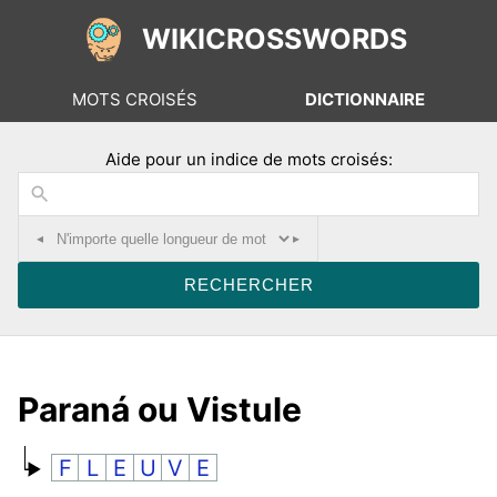
WIKICROSSWORDS
MOTS CROISÉS
DICTIONNAIRE
Aide pour un indice de mots croisés:
◂
▸
Paraná ou Vistule
F
L
E
U
V
E