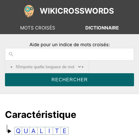
WIKICROSSWORDS
MOTS CROISÉS
DICTIONNAIRE
Aide pour un indice de mots croisés:
◂
▸
Caractéristique
Q
U
A
L
I
T
E