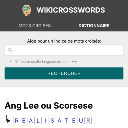
WIKICROSSWORDS
MOTS CROISÉS
DICTIONNAIRE
Aide pour un indice de mots croisés:
◂
▸
Ang Lee ou Scorsese
R
E
A
L
I
S
A
T
E
U
R