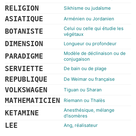
RELIGION
Sikhisme ou judaïsme
ASIATIQUE
Arménien ou Jordanien
Celui ou celle qui étudie les
BOTANISTE
végétaux
DIMENSION
Longueur ou profondeur
Modèle de déclinaison ou de
PARADIGME
conjugaison
SERVIETTE
De bain ou de plage
REPUBLIQUE
De Weimar ou française
VOLKSWAGEN
Tiguan ou Sharan
MATHEMATICIEN
Riemann ou Thalès
Anesthésique, mélange
KETAMINE
d'isomères
LEE
Ang, réalisateur