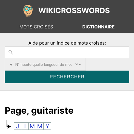
WIKICROSSWORDS
MOTS CROISÉS
DICTIONNAIRE
Aide pour un indice de mots croisés:
◂
▸
Page, guitariste
J
I
M
M
Y