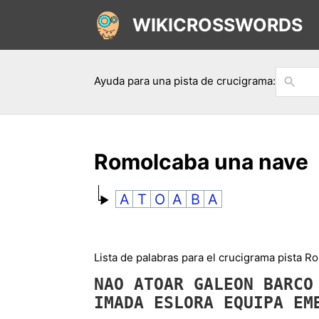
WIKICROSSWORDS
Ayuda para una pista de crucigrama:
Romolcaba una nave
A
T
O
A
B
A
Lista de palabras para el crucigrama pista R
NAO
ATOAR
GALEON
BARC
IMADA
ESLORA
EQUIPA
EM