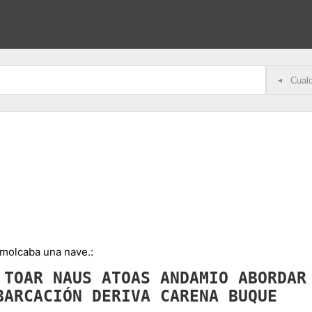
◂
omolcaba una nave.:
O
TOAR
NAUS
ATOAS
ANDAMIO
ABORDA
BARCACIÓN
DERIVA
CARENA
BUQUE