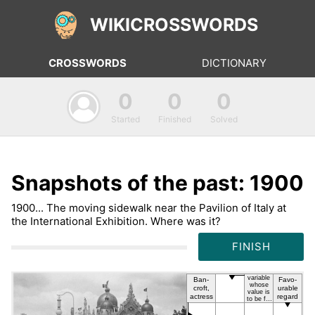
WIKICROSSWORDS
CROSSWORDS
DICTIONARY
0
0
0
Started
Finished
Solved
Snapshots of the past: 1900
1900... The moving sidewalk near the Pavilion of Italy at
the International Exhibition. Where was it?
FINISH
va­ria­ble
Ban­
Fa­vo­
who­se
croft,
ura­ble
va­lue is
ac­tress
re­gard
to be fo­
und