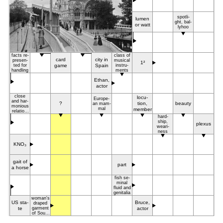
spo­tli­
lu­men
ght, bal­
or watt
ly­hoo
facts re­
class of
card
ci­ty in
pre­sen­
mu­si­cal
1²
ted for
ga­me
Spa­in
in­stru­
han­dling
ments
Ethan,
ac­tor
clo­se
lo­cu­
Eu­ro­pe­
and har­
?
tion,
be­au­ty
an mam­
mo­nio­us
mal
mem­ber
re­la­tion­
ship
hard­
ship,
ple­xus
we­ari­
ness
KNO₃
ga­it of
part
a hor­se
fish se­
mi­nal
flu­id and
ge­ni­ta­lia
wo­man's
US sta­
Bru­ce,
dra­ped
te
gar­ment
ac­tor
of So­uth
Asia