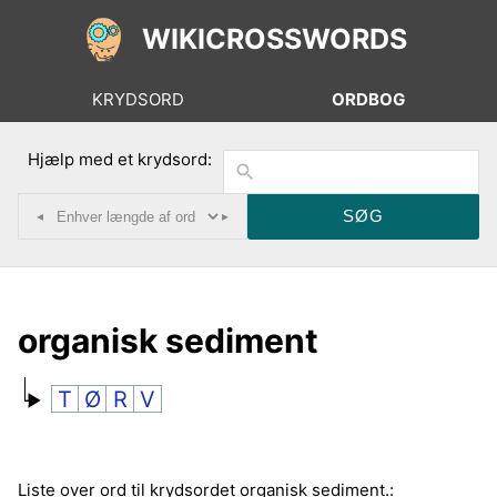
WIKICROSSWORDS
KRYDSORD
ORDBOG
Hjælp med et krydsord:
◂
▸
organisk sediment
T
Ø
R
V
Liste over ord til krydsordet organisk sediment.: